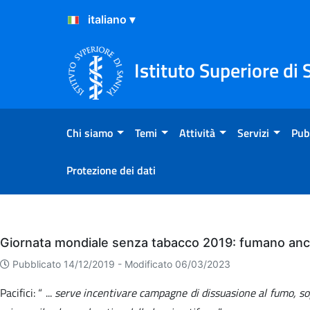
Salta al Contenuto
Salta al Footer
Istituto Superiore di 
Chi siamo
Temi
Attività
Servizi
Pub
Protezione dei dati
Eventi
Giornata mondiale senza tabacco 2019: fumano ancor
Pubblicato 14/12/2019 -
Modificato 06/03/2023
Pacifici: “ ...
serve incentivare campagne di dissuasione al fumo, sopra