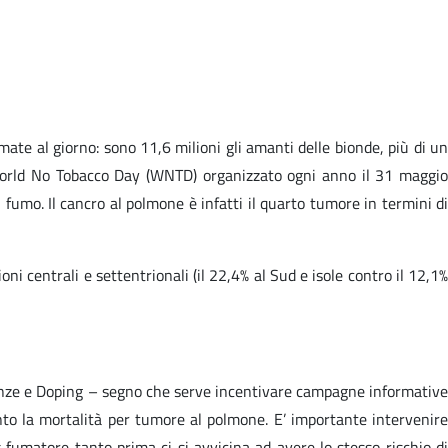
te al giorno: sono 11,6 milioni gli amanti delle bionde, più di un
l World No Tobacco Day (WNTD) organizzato ogni anno il 31 maggio
 fumo. Il cancro al polmone è infatti il quarto tumore in termini di
ni centrali e settentrionali (il 22,4% al Sud e isole contro il 12,1%
ndenze e Doping – segno che serve incentivare campagne informative
nto la mortalità per tumore al polmone. E’ importante intervenire
fumatore tanto prima ci si avvicina ad avere lo stesso rischio di