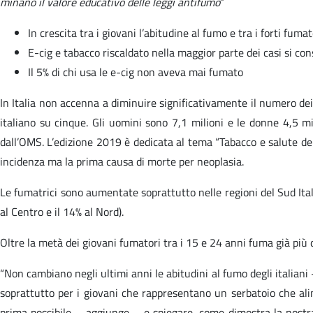
minano il valore educativo delle leggi antifumo
”
In crescita tra i giovani l’abitudine al fumo e tra i forti fuma
E-cig e tabacco riscaldato nella maggior parte dei casi si co
Il 5% di chi usa le e-cig non aveva mai fumato
In Italia non accenna a diminuire significativamente il numero de
italiano su cinque. Gli uomini sono 7,1 milioni e le donne 4,5 m
dall’OMS. L’edizione 2019 è dedicata al tema “Tabacco e salute dei p
incidenza ma la prima causa di morte per neoplasia.
Le fumatrici sono aumentate soprattutto nelle regioni del Sud Italia
al Centro e il 14% al Nord).
Oltre la metà dei giovani fumatori tra i 15 e 24 anni fuma già più di
“Non cambiano negli ultimi anni le abitudini al fumo degli italia
soprattutto per i giovani che rappresentano un serbatoio che ali
prima possibile – aggiunge – e spiegare, come dimostra la nostra