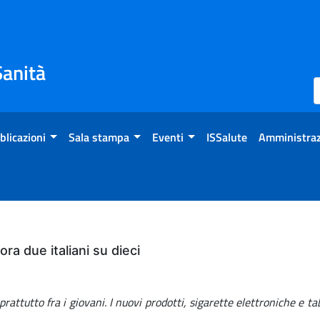
Sanità
blicazioni
Sala stampa
Eventi
ISSalute
Amministraz
a due italiani su dieci
ttutto fra i giovani. I nuovi prodotti, sigarette elettroniche e taba