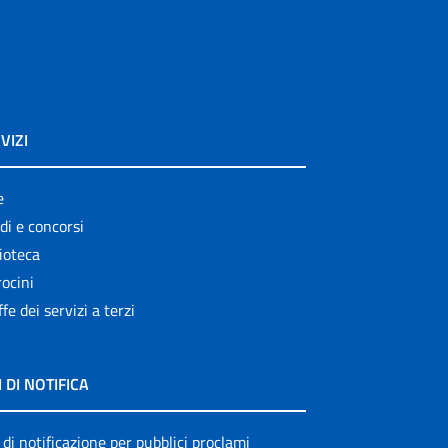
VIZI
e
di e concorsi
ioteca
ocini
ffe dei servizi a terzi
I DI NOTIFICA
 di notificazione per pubblici proclami