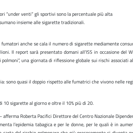
tori “under venti” gli sportivi sono la percentuale più alta
nsumano insieme alle sigarette tradizionali.
i fumatori anche se cala il numero di sigarette mediamente consuma
ilioni. Il report sarà presentato domani all’ISS in occasione de
olmoni”, una giornata di riflessione globale sui rischi associati al
: sono quasi il doppio rispetto alle fumatrici che vivono nelle regio
 10 sigarette al giorno e oltre il 10% più di 20.
ni – afferma Roberta Pacifici Direttore del Centro Nazionale Dipe
menta l’epidemia tabagica e per le donne, per le quali è in aume
 carta del rischio polmonare che più precocemente si diventa ex 