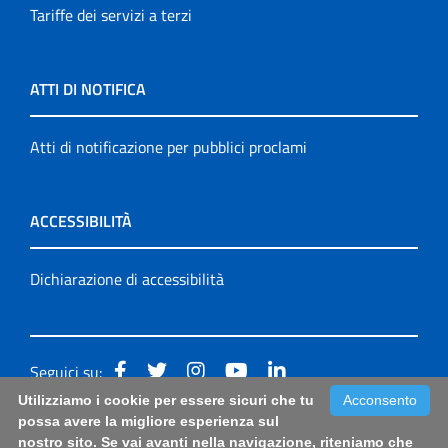
Tariffe dei servizi a terzi
ATTI DI NOTIFICA
Atti di notificazione per pubblici proclami
ACCESSIBILITÀ
Dichiarazione di accessibilità
Seguici su:
Utilizziamo i cookie per essere sicuri che tu
Acconsento
Accessibilità: form di segnalazione di prima istanza per
possa avere la migliore esperienza sul
nostro sito. Se vai avanti nella navigazione, riteniamo che
questa pagina
|
Note Legali
|
Sitemap