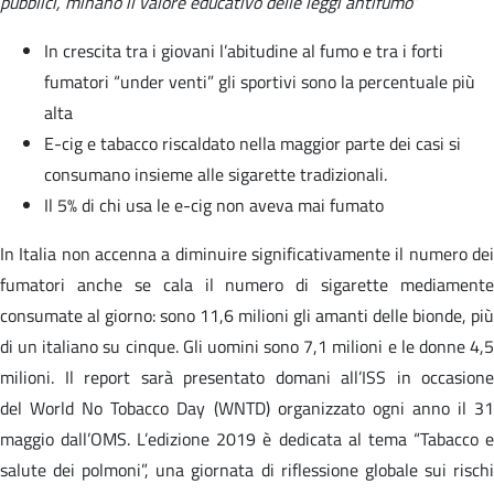
pubblici, minano il valore educativo delle leggi antifumo
”
In crescita tra i giovani l’abitudine al fumo e tra i forti
fumatori “under venti” gli sportivi sono la percentuale più
alta
E-cig e tabacco riscaldato nella maggior parte dei casi si
consumano insieme alle sigarette tradizionali.
Il 5% di chi usa le e-cig non aveva mai fumato
In Italia non accenna a diminuire significativamente il numero dei
fumatori anche se cala il numero di sigarette mediamente
consumate al giorno: sono 11,6 milioni gli amanti delle bionde, più
di un italiano su cinque. Gli uomini sono 7,1 milioni e le donne 4,5
milioni. Il report sarà presentato domani all’ISS in occasione
del World No Tobacco Day (WNTD) organizzato ogni anno il 31
maggio dall’OMS. L’edizione 2019 è dedicata al tema “Tabacco e
salute dei polmoni”, una giornata di riflessione globale sui rischi