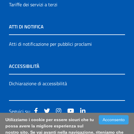
Tariffe dei servizi a terzi
ATTI DI NOTIFICA
Atti di notificazione per pubblici proclami
ACCESSIBILITÀ
Dichiarazione di accessibilità
Seguici su:
Utilizziamo i cookie per essere sicuri che tu
Acconsento
Accessibilità: form di segnalazione di prima istanza per
possa avere la migliore esperienza sul
nostro sito. Se vai avanti nella navigazione, riteniamo che
questa pagina
|
Note Legali
|
Sitemap