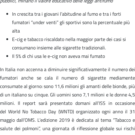
pubblici, minano il valore educativo delle leggi antifumo
”
In crescita tra i giovani l’abitudine al fumo e tra i forti
fumatori “under venti” gli sportivi sono la percentuale più
alta
E-cig e tabacco riscaldato nella maggior parte dei casi si
consumano insieme alle sigarette tradizionali.
Il 5% di chi usa le e-cig non aveva mai fumato
In Italia non accenna a diminuire significativamente il numero dei
fumatori anche se cala il numero di sigarette mediamente
consumate al giorno: sono 11,6 milioni gli amanti delle bionde, più
di un italiano su cinque. Gli uomini sono 7,1 milioni e le donne 4,5
milioni. Il report sarà presentato domani all’ISS in occasione
del World No Tobacco Day (WNTD) organizzato ogni anno il 31
maggio dall’OMS. L’edizione 2019 è dedicata al tema “Tabacco e
salute dei polmoni”, una giornata di riflessione globale sui rischi