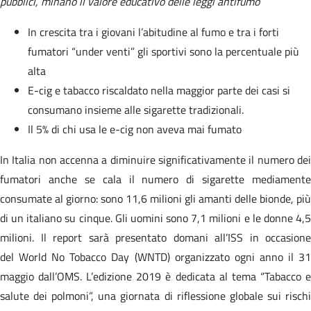
pubblici, minano il valore educativo delle leggi antifumo
”
In crescita tra i giovani l’abitudine al fumo e tra i forti
fumatori “under venti” gli sportivi sono la percentuale più
alta
E-cig e tabacco riscaldato nella maggior parte dei casi si
consumano insieme alle sigarette tradizionali.
Il 5% di chi usa le e-cig non aveva mai fumato
In Italia non accenna a diminuire significativamente il numero dei
fumatori anche se cala il numero di sigarette mediamente
consumate al giorno: sono 11,6 milioni gli amanti delle bionde, più
di un italiano su cinque. Gli uomini sono 7,1 milioni e le donne 4,5
milioni. Il report sarà presentato domani all’ISS in occasione
del World No Tobacco Day (WNTD) organizzato ogni anno il 31
maggio dall’OMS. L’edizione 2019 è dedicata al tema “Tabacco e
salute dei polmoni”, una giornata di riflessione globale sui rischi