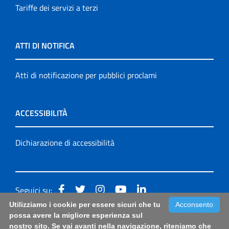
Tariffe dei servizi a terzi
ATTI DI NOTIFICA
Atti di notificazione per pubblici proclami
ACCESSIBILITÀ
Dichiarazione di accessibilità
Seguici su:
Utilizziamo i cookie per essere sicuri che tu
Acconsento
Accessibilità: form di segnalazione di prima istanza per
possa avere la migliore esperienza sul
nostro sito. Se vai avanti nella navigazione, riteniamo che
questa pagina
|
Note Legali
|
Sitemap