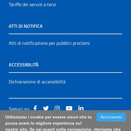
Tariffe dei servizi a terzi
ATTI DI NOTIFICA
Atti di notificazione per pubblici proclami
ACCESSIBILITÀ
Dichiarazione di accessibilità
Seguici su:
Utilizziamo i cookie per essere sicuri che tu
Acconsento
Accessibilità: form di segnalazione di prima istanza per
possa avere la migliore esperienza sul
nostro sito. Se vai avanti nella navigazione, riteniamo che
questa pagina
|
Note Legali
|
Sitemap