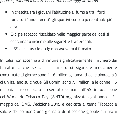
pubblici, minano il valore educativo delle leggi antifumo
”
In crescita tra i giovani l’abitudine al fumo e tra i forti
fumatori “under venti” gli sportivi sono la percentuale più
alta
E-cig e tabacco riscaldato nella maggior parte dei casi si
consumano insieme alle sigarette tradizionali.
Il 5% di chi usa le e-cig non aveva mai fumato
In Italia non accenna a diminuire significativamente il numero dei
fumatori anche se cala il numero di sigarette mediamente
consumate al giorno: sono 11,6 milioni gli amanti delle bionde, più
di un italiano su cinque. Gli uomini sono 7,1 milioni e le donne 4,5
milioni. Il report sarà presentato domani all’ISS in occasione
del World No Tobacco Day (WNTD) organizzato ogni anno il 31
maggio dall’OMS. L’edizione 2019 è dedicata al tema “Tabacco e
salute dei polmoni”, una giornata di riflessione globale sui rischi