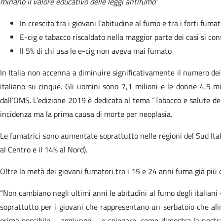
minano il valore educativo delle leggi antifumo
”
In crescita tra i giovani l’abitudine al fumo e tra i forti fuma
E-cig e tabacco riscaldato nella maggior parte dei casi si co
Il 5% di chi usa le e-cig non aveva mai fumato
In Italia non accenna a diminuire significativamente il numero de
italiano su cinque. Gli uomini sono 7,1 milioni e le donne 4,5 m
dall’OMS. L’edizione 2019 è dedicata al tema “Tabacco e salute dei p
incidenza ma la prima causa di morte per neoplasia.
Le fumatrici sono aumentate soprattutto nelle regioni del Sud Italia
al Centro e il 14% al Nord).
Oltre la metà dei giovani fumatori tra i 15 e 24 anni fuma già più di
“Non cambiano negli ultimi anni le abitudini al fumo degli italia
soprattutto per i giovani che rappresentano un serbatoio che ali
prima possibile – aggiunge – e spiegare, come dimostra la nostra