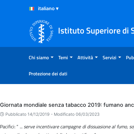
Salta al Contenuto
Salta al Footer
Istituto Superiore di 
Chi siamo
Temi
Attività
Servizi
Pub
Protezione dei dati
Eventi
Giornata mondiale senza tabacco 2019: fumano ancor
Pubblicato 14/12/2019 -
Modificato 06/03/2023
Pacifici: “ ...
serve incentivare campagne di dissuasione al fumo, sopra