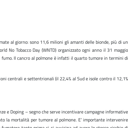
te al giorno: sono 11,6 milioni gli amanti delle bionde, più di un
l World No Tobacco Day (WNTD) organizzato ogni anno il 31 maggio
 fumo. Il cancro al polmone è infatti il quarto tumore in termini di
ni centrali e settentrionali (il 22,4% al Sud e isole contro il 12,1%
ndenze e Doping – segno che serve incentivare campagne informative
nto la mortalità per tumore al polmone. E’ importante intervenire
fumatore tanto prima ci si avvicina ad avere lo stesso rischio di