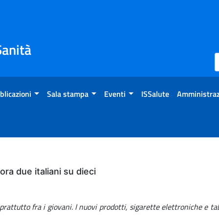
Sanità
blicazioni
Sala stampa
Eventi
ISSalute
Amministraz
a due italiani su dieci
ttutto fra i giovani. I nuovi prodotti, sigarette elettroniche e taba