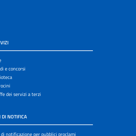
VIZI
e
di e concorsi
ioteca
ocini
ffe dei servizi a terzi
I DI NOTIFICA
 di notificazione per pubblici proclami