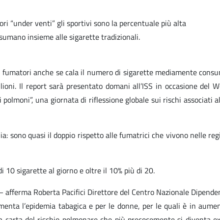
tori “under venti” gli sportivi sono la percentuale più alta
nsumano insieme alle sigarette tradizionali.
i fumatori anche se cala il numero di sigarette mediamente consuma
ilioni. Il report sarà presentato domani all’ISS in occasione de
olmoni”, una giornata di riflessione globale sui rischi associati al
: sono quasi il doppio rispetto alle fumatrici che vivono nelle regio
 10 sigarette al giorno e oltre il 10% più di 20.
ni – afferma Roberta Pacifici Direttore del Centro Nazionale Dipe
menta l’epidemia tabagica e per le donne, per le quali è in aume
 carta del rischio polmonare che più precocemente si diventa ex 