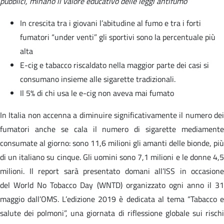
pubblici, minano il valore educativo delle leggi antifumo
”
In crescita tra i giovani l’abitudine al fumo e tra i forti
fumatori “under venti” gli sportivi sono la percentuale più
alta
E-cig e tabacco riscaldato nella maggior parte dei casi si
consumano insieme alle sigarette tradizionali.
Il 5% di chi usa le e-cig non aveva mai fumato
In Italia non accenna a diminuire significativamente il numero dei
fumatori anche se cala il numero di sigarette mediamente
consumate al giorno: sono 11,6 milioni gli amanti delle bionde, più
di un italiano su cinque. Gli uomini sono 7,1 milioni e le donne 4,5
milioni. Il report sarà presentato domani all’ISS in occasione
del World No Tobacco Day (WNTD) organizzato ogni anno il 31
maggio dall’OMS. L’edizione 2019 è dedicata al tema “Tabacco e
salute dei polmoni”, una giornata di riflessione globale sui rischi