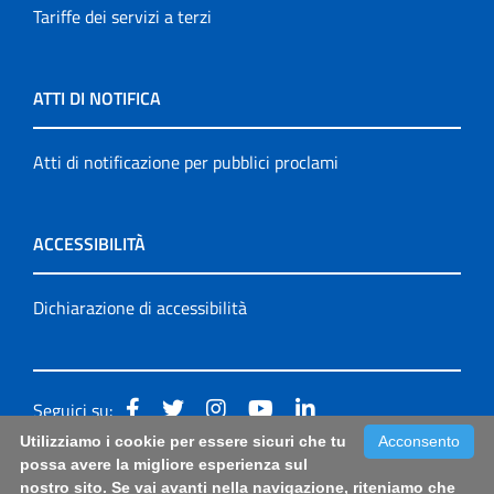
Tariffe dei servizi a terzi
ATTI DI NOTIFICA
Atti di notificazione per pubblici proclami
ACCESSIBILITÀ
Dichiarazione di accessibilità
Seguici su:
Utilizziamo i cookie per essere sicuri che tu
Acconsento
Accessibilità: form di segnalazione di prima istanza per
possa avere la migliore esperienza sul
nostro sito. Se vai avanti nella navigazione, riteniamo che
questa pagina
|
Note Legali
|
Sitemap