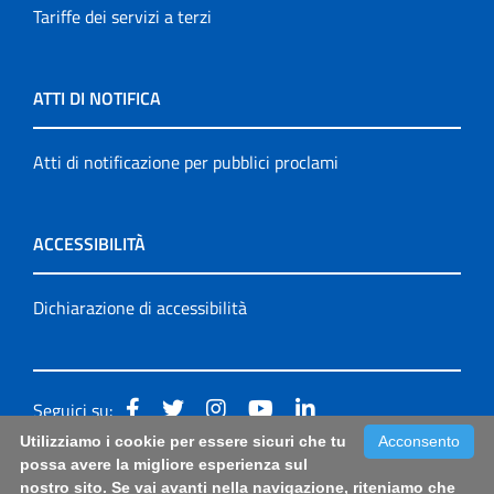
Tariffe dei servizi a terzi
ATTI DI NOTIFICA
Atti di notificazione per pubblici proclami
ACCESSIBILITÀ
Dichiarazione di accessibilità
Seguici su:
Utilizziamo i cookie per essere sicuri che tu
Acconsento
Accessibilità: form di segnalazione di prima istanza per
possa avere la migliore esperienza sul
nostro sito. Se vai avanti nella navigazione, riteniamo che
questa pagina
|
Note Legali
|
Sitemap