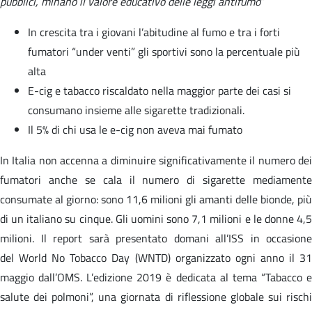
pubblici, minano il valore educativo delle leggi antifumo
”
In crescita tra i giovani l’abitudine al fumo e tra i forti
fumatori “under venti” gli sportivi sono la percentuale più
alta
E-cig e tabacco riscaldato nella maggior parte dei casi si
consumano insieme alle sigarette tradizionali.
Il 5% di chi usa le e-cig non aveva mai fumato
In Italia non accenna a diminuire significativamente il numero dei
fumatori anche se cala il numero di sigarette mediamente
consumate al giorno: sono 11,6 milioni gli amanti delle bionde, più
di un italiano su cinque. Gli uomini sono 7,1 milioni e le donne 4,5
milioni. Il report sarà presentato domani all’ISS in occasione
del World No Tobacco Day (WNTD) organizzato ogni anno il 31
maggio dall’OMS. L’edizione 2019 è dedicata al tema “Tabacco e
salute dei polmoni”, una giornata di riflessione globale sui rischi