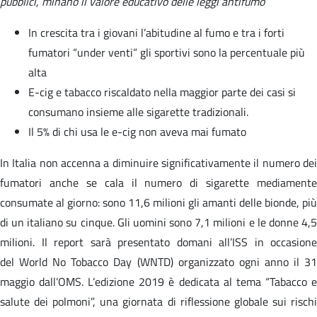
pubblici, minano il valore educativo delle leggi antifumo
”
In crescita tra i giovani l’abitudine al fumo e tra i forti
fumatori “under venti” gli sportivi sono la percentuale più
alta
E-cig e tabacco riscaldato nella maggior parte dei casi si
consumano insieme alle sigarette tradizionali.
Il 5% di chi usa le e-cig non aveva mai fumato
In Italia non accenna a diminuire significativamente il numero dei
fumatori anche se cala il numero di sigarette mediamente
consumate al giorno: sono 11,6 milioni gli amanti delle bionde, più
di un italiano su cinque. Gli uomini sono 7,1 milioni e le donne 4,5
milioni. Il report sarà presentato domani all’ISS in occasione
del World No Tobacco Day (WNTD) organizzato ogni anno il 31
maggio dall’OMS. L’edizione 2019 è dedicata al tema “Tabacco e
salute dei polmoni”, una giornata di riflessione globale sui rischi