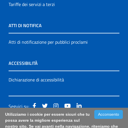
Tariffe dei servizi a terzi
ATTI DI NOTIFICA
Atti di notificazione per pubblici proclami
ACCESSIBILITÀ
Dichiarazione di accessibilità
Seguici su:
Utilizziamo i cookie per essere sicuri che tu
Acconsento
Accessibilità: form di segnalazione di prima istanza per
possa avere la migliore esperienza sul
nostro sito. Se vai avanti nella navigazione, riteniamo che
questa pagina
|
Note Legali
|
Sitemap