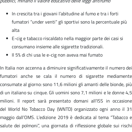
pubblici, minano il valore educativo delle leggi antifumo
”
In crescita tra i giovani l’abitudine al fumo e tra i forti
fumatori “under venti” gli sportivi sono la percentuale più
alta
E-cig e tabacco riscaldato nella maggior parte dei casi si
consumano insieme alle sigarette tradizionali.
Il 5% di chi usa le e-cig non aveva mai fumato
In Italia non accenna a diminuire significativamente il numero dei
fumatori anche se cala il numero di sigarette mediamente
consumate al giorno: sono 11,6 milioni gli amanti delle bionde, più
di un italiano su cinque. Gli uomini sono 7,1 milioni e le donne 4,5
milioni. Il report sarà presentato domani all’ISS in occasione
del World No Tobacco Day (WNTD) organizzato ogni anno il 31
maggio dall’OMS. L’edizione 2019 è dedicata al tema “Tabacco e
salute dei polmoni”, una giornata di riflessione globale sui rischi