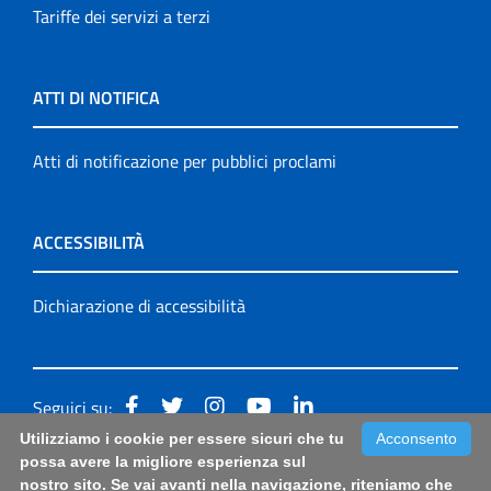
Tariffe dei servizi a terzi
ATTI DI NOTIFICA
Atti di notificazione per pubblici proclami
ACCESSIBILITÀ
Dichiarazione di accessibilità
Seguici su:
Utilizziamo i cookie per essere sicuri che tu
Acconsento
Accessibilità: form di segnalazione di prima istanza per
possa avere la migliore esperienza sul
nostro sito. Se vai avanti nella navigazione, riteniamo che
questa pagina
|
Note Legali
|
Sitemap