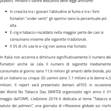
pubblici, minano il valore educativo delle leggi antifumo
”
In crescita tra i giovani l’abitudine al fumo e tra i forti
fumatori “under venti” gli sportivi sono la percentuale più
alta
E-cig e tabacco riscaldato nella maggior parte dei casi si
consumano insieme alle sigarette tradizionali.
Il 5% di chi usa le e-cig non aveva mai fumato
In Italia non accenna a diminuire significativamente il numero dei
fumatori anche se cala il numero di sigarette mediamente
consumate al giorno: sono 11,6 milioni gli amanti delle bionde, più
di un italiano su cinque. Gli uomini sono 7,1 milioni e le donne 4,5
milioni. Il report sarà presentato domani all’ISS in occasione
del World No Tobacco Day (WNTD) organizzato ogni anno il 31
maggio dall’OMS. L’edizione 2019 è dedicata al tema “Tabacco e
salute dei polmoni”, una giornata di riflessione globale sui rischi