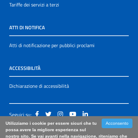
Tariffe dei servizi a terzi
ATTI DI NOTIFICA
Atti di notificazione per pubblici proclami
ACCESSIBILITÀ
Dichiarazione di accessibilità
Seguici su:
Utilizziamo i cookie per essere sicuri che tu
Acconsento
Accessibilità: form di segnalazione di prima istanza per
possa avere la migliore esperienza sul
nostro sito. Se vai avanti nella navigazione, riteniamo che
questa pagina
|
Note Legali
|
Sitemap