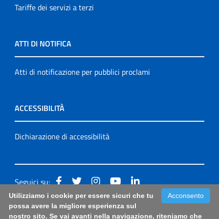
Tariffe dei servizi a terzi
ATTI DI NOTIFICA
Atti di notificazione per pubblici proclami
ACCESSIBILITÀ
Dichiarazione di accessibilità
Seguici su:
Utilizziamo i cookie per essere sicuri che tu
Acconsento
Accessibilità: form di segnalazione di prima istanza per
possa avere la migliore esperienza sul
nostro sito. Se vai avanti nella navigazione, riteniamo che
questa pagina
|
Note Legali
|
Sitemap