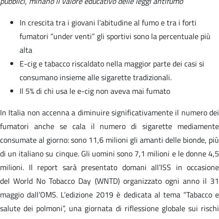
pubblici, minano il valore educativo delle leggi antifumo
”
In crescita tra i giovani l’abitudine al fumo e tra i forti
fumatori “under venti” gli sportivi sono la percentuale più
alta
E-cig e tabacco riscaldato nella maggior parte dei casi si
consumano insieme alle sigarette tradizionali.
Il 5% di chi usa le e-cig non aveva mai fumato
In Italia non accenna a diminuire significativamente il numero dei
fumatori anche se cala il numero di sigarette mediamente
consumate al giorno: sono 11,6 milioni gli amanti delle bionde, più
di un italiano su cinque. Gli uomini sono 7,1 milioni e le donne 4,5
milioni. Il report sarà presentato domani all’ISS in occasione
del World No Tobacco Day (WNTD) organizzato ogni anno il 31
maggio dall’OMS. L’edizione 2019 è dedicata al tema “Tabacco e
salute dei polmoni”, una giornata di riflessione globale sui rischi