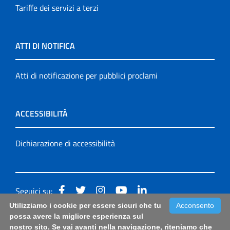
Tariffe dei servizi a terzi
ATTI DI NOTIFICA
Atti di notificazione per pubblici proclami
ACCESSIBILITÀ
Dichiarazione di accessibilità
Seguici su:
Utilizziamo i cookie per essere sicuri che tu
Acconsento
Accessibilità: form di segnalazione di prima istanza per
possa avere la migliore esperienza sul
nostro sito. Se vai avanti nella navigazione, riteniamo che
questa pagina
|
Note Legali
|
Sitemap