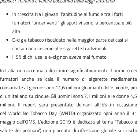
pubblici, minano il valore educativo delle leggi antifumo
”
In crescita tra i giovani l’abitudine al fumo e tra i forti
fumatori “under venti” gli sportivi sono la percentuale più
alta
E-cig e tabacco riscaldato nella maggior parte dei casi si
consumano insieme alle sigarette tradizionali.
Il 5% di chi usa le e-cig non aveva mai fumato
In Italia non accenna a diminuire significativamente il numero dei
fumatori anche se cala il numero di sigarette mediamente
consumate al giorno: sono 11,6 milioni gli amanti delle bionde, più
di un italiano su cinque. Gli uomini sono 7,1 milioni e le donne 4,5
milioni. Il report sarà presentato domani all’ISS in occasione
del World No Tobacco Day (WNTD) organizzato ogni anno il 31
maggio dall’OMS. L’edizione 2019 è dedicata al tema “Tabacco e
salute dei polmoni”, una giornata di riflessione globale sui rischi