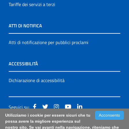
Tariffe dei servizi a terzi
ATTI DI NOTIFICA
Atti di notificazione per pubblici proclami
ACCESSIBILITÀ
Dichiarazione di accessibilità
Seguici su:
Utilizziamo i cookie per essere sicuri che tu
Acconsento
Accessibilità: form di segnalazione di prima istanza per
possa avere la migliore esperienza sul
nostro sito. Se vai avanti nella navigazione, riteniamo che
questa pagina
|
Note Legali
|
Sitemap