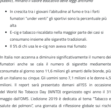
pubblici, minano il valore educativo delle leggi antifumo
”
In crescita tra i giovani l’abitudine al fumo e tra i forti
fumatori “under venti” gli sportivi sono la percentuale più
alta
E-cig e tabacco riscaldato nella maggior parte dei casi si
consumano insieme alle sigarette tradizionali.
Il 5% di chi usa le e-cig non aveva mai fumato
In Italia non accenna a diminuire significativamente il numero dei
fumatori anche se cala il numero di sigarette mediamente
consumate al giorno: sono 11,6 milioni gli amanti delle bionde, più
di un italiano su cinque. Gli uomini sono 7,1 milioni e le donne 4,5
milioni. Il report sarà presentato domani all’ISS in occasione
del World No Tobacco Day (WNTD) organizzato ogni anno il 31
maggio dall’OMS. L’edizione 2019 è dedicata al tema “Tabacco e
salute dei polmoni”, una giornata di riflessione globale sui rischi