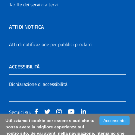
Tariffe dei servizi a terzi
ATTI DI NOTIFICA
Atti di notificazione per pubblici proclami
ACCESSIBILITÀ
Dichiarazione di accessibilità
Seguici su:
Utilizziamo i cookie per essere sicuri che tu
Acconsento
Accessibilità: form di segnalazione di prima istanza per
possa avere la migliore esperienza sul
nostro sito. Se vai avanti nella navigazione, riteniamo che
questa pagina
|
Note Legali
|
Sitemap