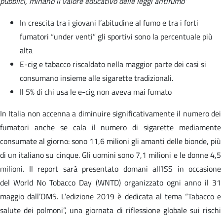
pubblici, minano il valore educativo delle leggi antifumo
”
In crescita tra i giovani l’abitudine al fumo e tra i forti
fumatori “under venti” gli sportivi sono la percentuale più
alta
E-cig e tabacco riscaldato nella maggior parte dei casi si
consumano insieme alle sigarette tradizionali.
Il 5% di chi usa le e-cig non aveva mai fumato
In Italia non accenna a diminuire significativamente il numero dei
fumatori anche se cala il numero di sigarette mediamente
consumate al giorno: sono 11,6 milioni gli amanti delle bionde, più
di un italiano su cinque. Gli uomini sono 7,1 milioni e le donne 4,5
milioni. Il report sarà presentato domani all’ISS in occasione
del World No Tobacco Day (WNTD) organizzato ogni anno il 31
maggio dall’OMS. L’edizione 2019 è dedicata al tema “Tabacco e
salute dei polmoni”, una giornata di riflessione globale sui rischi