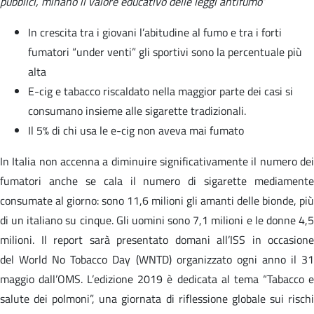
pubblici, minano il valore educativo delle leggi antifumo
”
In crescita tra i giovani l’abitudine al fumo e tra i forti
fumatori “under venti” gli sportivi sono la percentuale più
alta
E-cig e tabacco riscaldato nella maggior parte dei casi si
consumano insieme alle sigarette tradizionali.
Il 5% di chi usa le e-cig non aveva mai fumato
In Italia non accenna a diminuire significativamente il numero dei
fumatori anche se cala il numero di sigarette mediamente
consumate al giorno: sono 11,6 milioni gli amanti delle bionde, più
di un italiano su cinque. Gli uomini sono 7,1 milioni e le donne 4,5
milioni. Il report sarà presentato domani all’ISS in occasione
del World No Tobacco Day (WNTD) organizzato ogni anno il 31
maggio dall’OMS. L’edizione 2019 è dedicata al tema “Tabacco e
salute dei polmoni”, una giornata di riflessione globale sui rischi