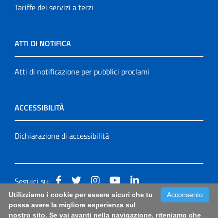
Tariffe dei servizi a terzi
ATTI DI NOTIFICA
Atti di notificazione per pubblici proclami
ACCESSIBILITÀ
Dichiarazione di accessibilità
Seguici su:
Utilizziamo i cookie per essere sicuri che tu
Acconsento
Accessibilità: form di segnalazione di prima istanza per
possa avere la migliore esperienza sul
nostro sito. Se vai avanti nella navigazione, riteniamo che
questa pagina
|
Note Legali
|
Sitemap