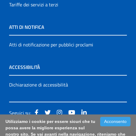
Tariffe dei servizi a terzi
ATTI DI NOTIFICA
Atti di notificazione per pubblici proclami
ACCESSIBILITÀ
Dichiarazione di accessibilità
Seguici su:
Utilizziamo i cookie per essere sicuri che tu
Acconsento
Accessibilità: form di segnalazione di prima istanza per
possa avere la migliore esperienza sul
nostro sito. Se vai avanti nella navigazione, riteniamo che
questa pagina
|
Note Legali
|
Sitemap