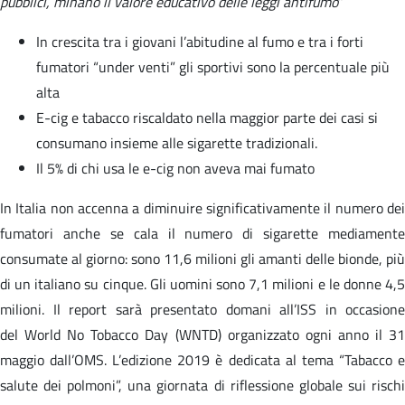
pubblici, minano il valore educativo delle leggi antifumo
”
In crescita tra i giovani l’abitudine al fumo e tra i forti
fumatori “under venti” gli sportivi sono la percentuale più
alta
E-cig e tabacco riscaldato nella maggior parte dei casi si
consumano insieme alle sigarette tradizionali.
Il 5% di chi usa le e-cig non aveva mai fumato
In Italia non accenna a diminuire significativamente il numero dei
fumatori anche se cala il numero di sigarette mediamente
consumate al giorno: sono 11,6 milioni gli amanti delle bionde, più
di un italiano su cinque. Gli uomini sono 7,1 milioni e le donne 4,5
milioni. Il report sarà presentato domani all’ISS in occasione
del World No Tobacco Day (WNTD) organizzato ogni anno il 31
maggio dall’OMS. L’edizione 2019 è dedicata al tema “Tabacco e
salute dei polmoni”, una giornata di riflessione globale sui rischi