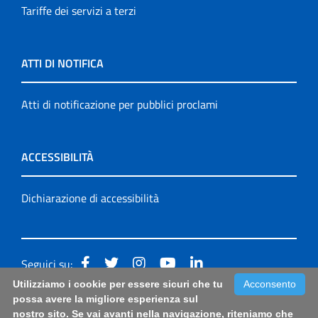
Tariffe dei servizi a terzi
ATTI DI NOTIFICA
Atti di notificazione per pubblici proclami
ACCESSIBILITÀ
Dichiarazione di accessibilità
Seguici su:
Utilizziamo i cookie per essere sicuri che tu
Acconsento
Accessibilità: form di segnalazione di prima istanza per
possa avere la migliore esperienza sul
nostro sito. Se vai avanti nella navigazione, riteniamo che
questa pagina
|
Note Legali
|
Sitemap