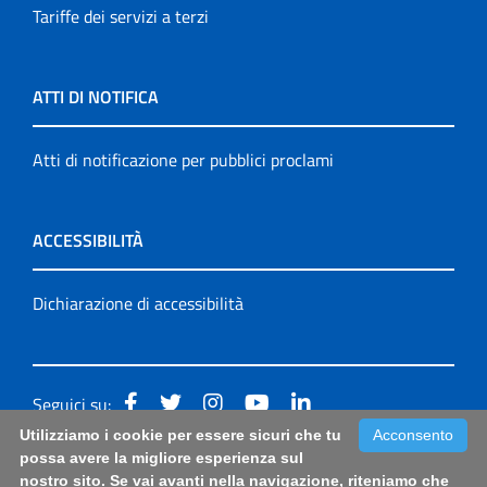
Tariffe dei servizi a terzi
ATTI DI NOTIFICA
Atti di notificazione per pubblici proclami
ACCESSIBILITÀ
Dichiarazione di accessibilità
Seguici su:
Utilizziamo i cookie per essere sicuri che tu
Acconsento
Accessibilità: form di segnalazione di prima istanza per
possa avere la migliore esperienza sul
nostro sito. Se vai avanti nella navigazione, riteniamo che
questa pagina
|
Note Legali
|
Sitemap