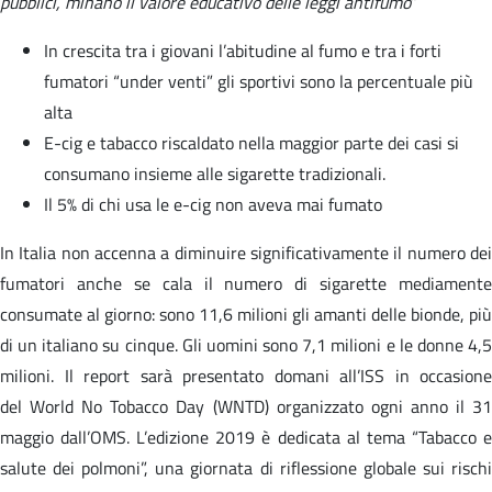
pubblici, minano il valore educativo delle leggi antifumo
”
In crescita tra i giovani l’abitudine al fumo e tra i forti
fumatori “under venti” gli sportivi sono la percentuale più
alta
E-cig e tabacco riscaldato nella maggior parte dei casi si
consumano insieme alle sigarette tradizionali.
Il 5% di chi usa le e-cig non aveva mai fumato
In Italia non accenna a diminuire significativamente il numero dei
fumatori anche se cala il numero di sigarette mediamente
consumate al giorno: sono 11,6 milioni gli amanti delle bionde, più
di un italiano su cinque. Gli uomini sono 7,1 milioni e le donne 4,5
milioni. Il report sarà presentato domani all’ISS in occasione
del World No Tobacco Day (WNTD) organizzato ogni anno il 31
maggio dall’OMS. L’edizione 2019 è dedicata al tema “Tabacco e
salute dei polmoni”, una giornata di riflessione globale sui rischi