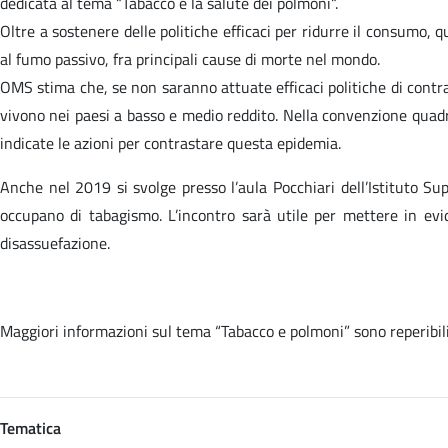
dedicata al tema “Tabacco e la salute dei polmoni“.
Oltre a sostenere delle politiche efficaci per ridurre il consumo, q
al fumo passivo, fra principali cause di morte nel mondo.
OMS stima che, se non saranno attuate efficaci politiche di contras
vivono nei paesi a basso e medio reddito. Nella convenzione quadr
indicate le azioni per contrastare questa epidemia.
Anche nel 2019 si svolge presso l’aula Pocchiari dell’Istituto Su
occupano di tabagismo. L’incontro sarà utile per mettere in evid
disassuefazione.
Maggiori informazioni sul tema “Tabacco e polmoni” sono reperibi
Tematica