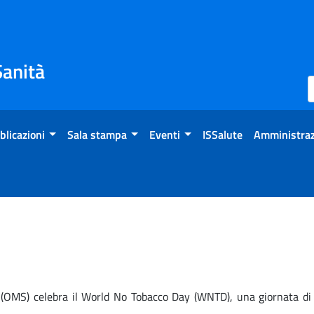
Sanità
blicazioni
Sala stampa
Eventi
ISSalute
Amministraz
(OMS) celebra il World No Tobacco Day (WNTD), una giornata di ri