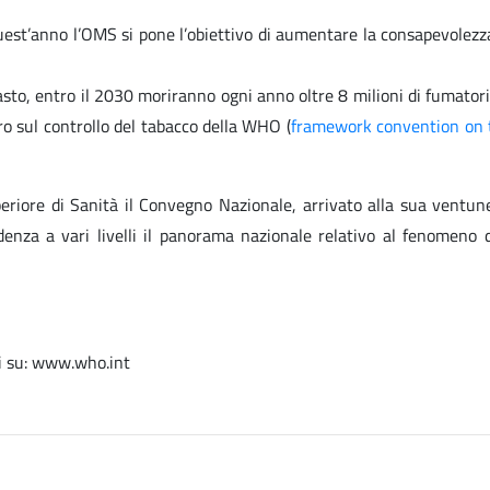
uest’anno l’OMS si pone l’obiettivo di aumentare la consapevolezza s
to, entro il 2030 moriranno ogni anno oltre 8 milioni di fumatori e
o sul controllo del tabacco della WHO (
framework convention on 
periore di Sanità il Convegno Nazionale, arrivato alla sua ventun
enza a vari livelli il panorama nazionale relativo al fenomeno d
li su: www.who.int