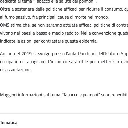
dedicata al tema “Tabacco e la salute dei polmoni“.
Oltre a sostenere delle politiche efficaci per ridurre il consumo, q
al fumo passivo, fra principali cause di morte nel mondo.
OMS stima che, se non saranno attuate efficaci politiche di contras
vivono nei paesi a basso e medio reddito. Nella convenzione quadr
indicate le azioni per contrastare questa epidemia.
Anche nel 2019 si svolge presso l’aula Pocchiari dell’Istituto Su
occupano di tabagismo. L’incontro sarà utile per mettere in evid
disassuefazione.
Maggiori informazioni sul tema “Tabacco e polmoni” sono reperibi
Tematica