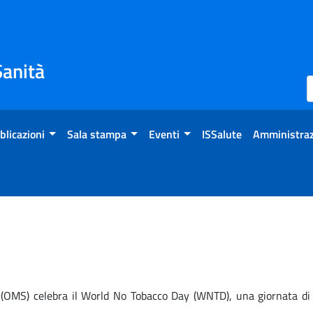
Sanità
blicazioni
Sala stampa
Eventi
ISSalute
Amministraz
(OMS) celebra il World No Tobacco Day (WNTD), una giornata di ri