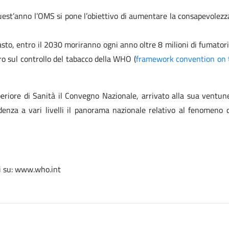
uest’anno l’OMS si pone l’obiettivo di aumentare la consapevolezza s
to, entro il 2030 moriranno ogni anno oltre 8 milioni di fumatori e
o sul controllo del tabacco della WHO (
framework convention on 
periore di Sanità il Convegno Nazionale, arrivato alla sua ventun
enza a vari livelli il panorama nazionale relativo al fenomeno d
li su: www.who.int