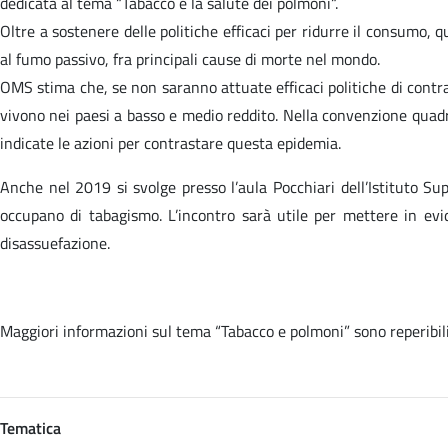
dedicata al tema “Tabacco e la salute dei polmoni“.
Oltre a sostenere delle politiche efficaci per ridurre il consumo, q
al fumo passivo, fra principali cause di morte nel mondo.
OMS stima che, se non saranno attuate efficaci politiche di contras
vivono nei paesi a basso e medio reddito. Nella convenzione quadr
indicate le azioni per contrastare questa epidemia.
Anche nel 2019 si svolge presso l’aula Pocchiari dell’Istituto Su
occupano di tabagismo. L’incontro sarà utile per mettere in evid
disassuefazione.
Maggiori informazioni sul tema “Tabacco e polmoni” sono reperibi
Tematica