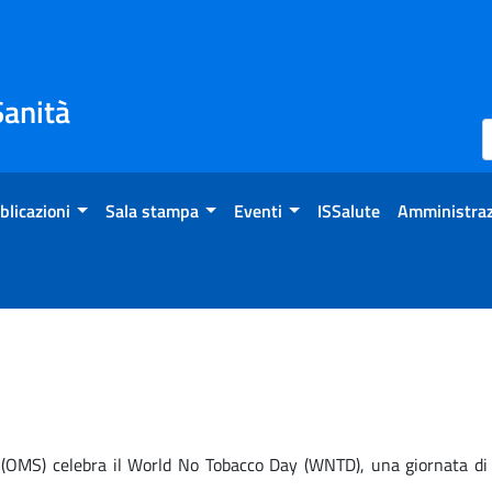
Sanità
blicazioni
Sala stampa
Eventi
ISSalute
Amministraz
(OMS) celebra il World No Tobacco Day (WNTD), una giornata di ri