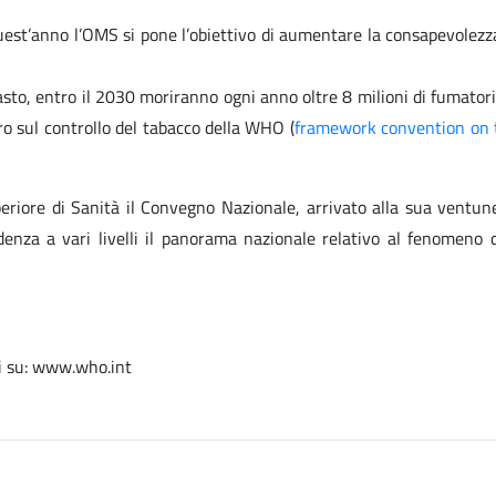
uest’anno l’OMS si pone l’obiettivo di aumentare la consapevolezza s
to, entro il 2030 moriranno ogni anno oltre 8 milioni di fumatori e
o sul controllo del tabacco della WHO (
framework convention on 
periore di Sanità il Convegno Nazionale, arrivato alla sua ventun
enza a vari livelli il panorama nazionale relativo al fenomeno d
li su: www.who.int