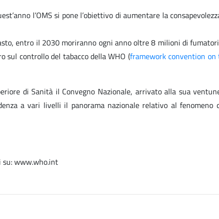
uest’anno l’OMS si pone l’obiettivo di aumentare la consapevolezza s
to, entro il 2030 moriranno ogni anno oltre 8 milioni di fumatori e
o sul controllo del tabacco della WHO (
framework convention on 
periore di Sanità il Convegno Nazionale, arrivato alla sua ventun
enza a vari livelli il panorama nazionale relativo al fenomeno d
li su: www.who.int