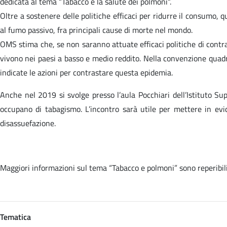
dedicata al tema “Tabacco e la salute dei polmoni“.
Oltre a sostenere delle politiche efficaci per ridurre il consumo, q
al fumo passivo, fra principali cause di morte nel mondo.
OMS stima che, se non saranno attuate efficaci politiche di contras
vivono nei paesi a basso e medio reddito. Nella convenzione quadr
indicate le azioni per contrastare questa epidemia.
Anche nel 2019 si svolge presso l’aula Pocchiari dell’Istituto Su
occupano di tabagismo. L’incontro sarà utile per mettere in evid
disassuefazione.
Maggiori informazioni sul tema “Tabacco e polmoni” sono reperibi
Tematica