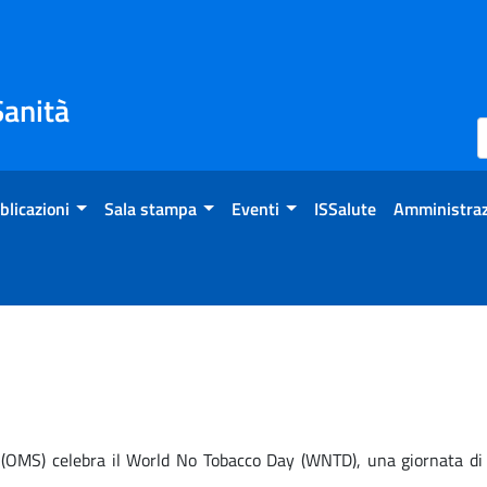
Sanità
blicazioni
Sala stampa
Eventi
ISSalute
Amministraz
(OMS) celebra il World No Tobacco Day (WNTD), una giornata di ri