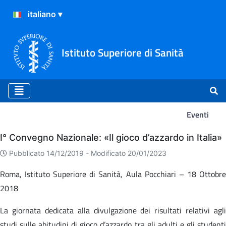
Istituto Superiore di Sanità
Eventi
Eventi
I° Convegno Nazionale: «Il gioco d’azzardo in Italia»
Pubblicato 14/12/2019 -
Modificato 20/01/2023
Roma, Istituto Superiore di Sanità, Aula Pocchiari – 18 Ottobre
2018
La giornata dedicata alla divulgazione dei risultati relativi agli
studi sulle abitudini di gioco d’azzardo tra gli adulti e gli studenti