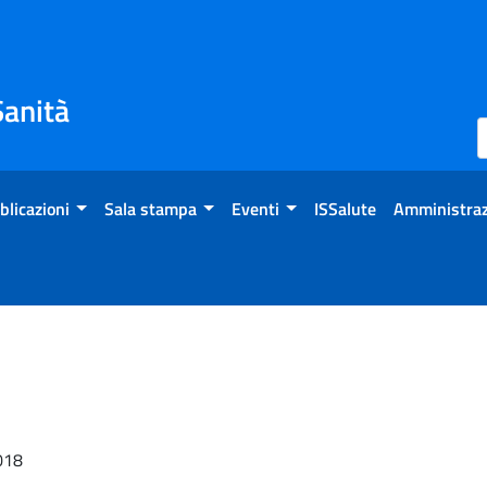
Sanità
blicazioni
Sala stampa
Eventi
ISSalute
Amministraz
2018