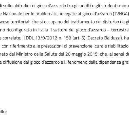
i sulle abitudini di gioco d’azzardo tra gli adulti e gli studenti mino
de Nazionale per le problematiche legate al gioco d’azzardo (TVNGA); 2
 risorse territoriali che si occupano del trattamento del disturbo da
 riconfigurato in Italia il settore del gioco d’azzardo – terrestre 
 correlate. Il DDL 13/9/2012 n. 158 (art. 5) (Decreto Balduzzi), ha 
, con riferimento alle prestazioni di prevenzione, cura e riabilitazi
decreto del Ministro della Salute del 20 maggio 2015, che, ai sensi d
lla diffusione del gioco d’azzardo e il fenomeno della dipendenza gra
llo)