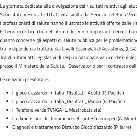
La giornata dedicata alla divulgazione dei risultati relativi agli stud
Sono stati presentati: 1) l’attività svolta dal Servizio Telefono Ver
I professionisti di salute hanno illustrato le attività offerte dalle
E’ bene ricordare che nell’ultimo decennio importanti decreti hanno
quanto concerne gli aspetti di salute pubblica per le problematiche
tra le dipendenze trattate dai Livelli Essenziali di Assistenza (LEA)
Tra gli ultimi atti legislativi di respiro nazionale va ricordato il 
presso il Ministero della Salute, l’Osservatorio per il contrasto de
Le relazioni presentate:
Il gioco d’azzardo in Italia_Risultati_Adulti (R. Pacifici)
Il gioco d’azzardo in Italia_Risultati_Minori (R. Pacifici)
Il Telefono Verde TVNGA (L. Mastrobattista)
La dimensione del fenomeno nel contesto europeo (A. Minuti
Diagnosi e trattamento Disturbo Gioco d’azzardo (P. Jarre)