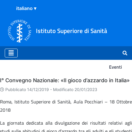
Istituto Superiore di Sanità
Eventi
Eventi
I° Convegno Nazionale: «Il gioco d’azzardo in Italia»
Pubblicato 14/12/2019 -
Modificato 20/01/2023
Roma, Istituto Superiore di Sanità, Aula Pocchiari – 18 Ottobre
2018
La giornata dedicata alla divulgazione dei risultati relativi agli
studi sulle abitudini di gioco d’azzardo tra gli adulti e gli studenti