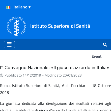
Istituto Superiore di Sanità
Eventi
Eventi
I° Convegno Nazionale: «Il gioco d’azzardo in Italia»
Pubblicato 14/12/2019 -
Modificato 20/01/2023
Roma, Istituto Superiore di Sanità, Aula Pocchiari – 18 Ottobre
2018
La giornata dedicata alla divulgazione dei risultati relativi agli
studi sulle abitudini di gioco d’azzardo tra gli adulti e gli studenti