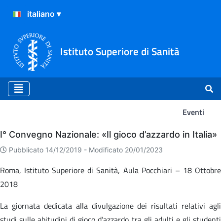
Istituto Superiore di Sanità
Eventi
Eventi
I° Convegno Nazionale: «Il gioco d’azzardo in Italia»
Pubblicato 14/12/2019 -
Modificato 20/01/2023
Roma, Istituto Superiore di Sanità, Aula Pocchiari – 18 Ottobre
2018
La giornata dedicata alla divulgazione dei risultati relativi agli
studi sulle abitudini di gioco d’azzardo tra gli adulti e gli studenti