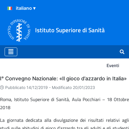
Istituto Superiore di Sanità
Eventi
Eventi
I° Convegno Nazionale: «Il gioco d’azzardo in Italia»
Pubblicato 14/12/2019 -
Modificato 20/01/2023
Roma, Istituto Superiore di Sanità, Aula Pocchiari – 18 Ottobre
2018
La giornata dedicata alla divulgazione dei risultati relativi agli
studi sulle abitudini di gioco d’azzardo tra gli adulti e gli studenti