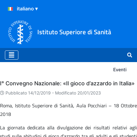
Istituto Superiore di Sanità
Eventi
Eventi
I° Convegno Nazionale: «Il gioco d’azzardo in Italia»
Pubblicato 14/12/2019 -
Modificato 20/01/2023
Roma, Istituto Superiore di Sanità, Aula Pocchiari – 18 Ottobre
2018
La giornata dedicata alla divulgazione dei risultati relativi agli
studi sulle abitudini di gioco d’azzardo tra gli adulti e gli studenti