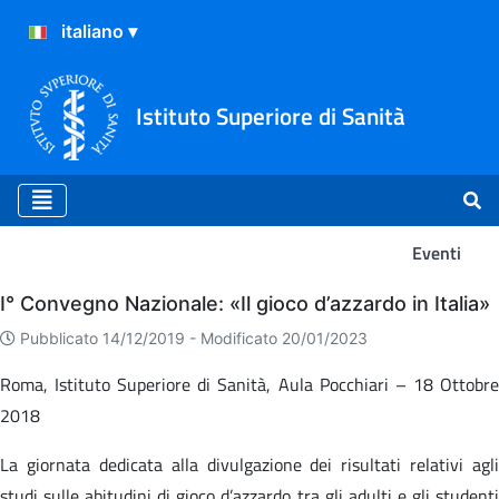
Istituto Superiore di Sanità
Eventi
Eventi
I° Convegno Nazionale: «Il gioco d’azzardo in Italia»
Pubblicato 14/12/2019 -
Modificato 20/01/2023
Roma, Istituto Superiore di Sanità, Aula Pocchiari – 18 Ottobre
2018
La giornata dedicata alla divulgazione dei risultati relativi agli
studi sulle abitudini di gioco d’azzardo tra gli adulti e gli studenti