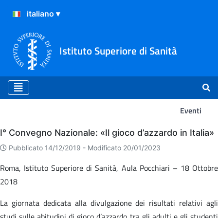
Istituto Superiore di Sanità
Eventi
Eventi
I° Convegno Nazionale: «Il gioco d’azzardo in Italia»
Pubblicato 14/12/2019 -
Modificato 20/01/2023
Roma, Istituto Superiore di Sanità, Aula Pocchiari – 18 Ottobre
2018
La giornata dedicata alla divulgazione dei risultati relativi agli
studi sulle abitudini di gioco d’azzardo tra gli adulti e gli studenti