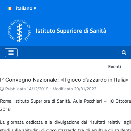
Istituto Superiore di Sanità
Eventi
Eventi
I° Convegno Nazionale: «Il gioco d’azzardo in Italia»
Pubblicato 14/12/2019 -
Modificato 20/01/2023
Roma, Istituto Superiore di Sanità, Aula Pocchiari – 18 Ottobre
2018
La giornata dedicata alla divulgazione dei risultati relativi agli
studi sulle abitudini di gioco d’azzardo tra gli adulti e gli studenti