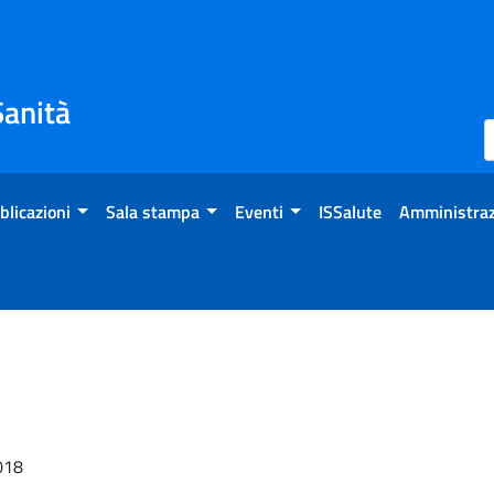
Sanità
blicazioni
Sala stampa
Eventi
ISSalute
Amministraz
2018