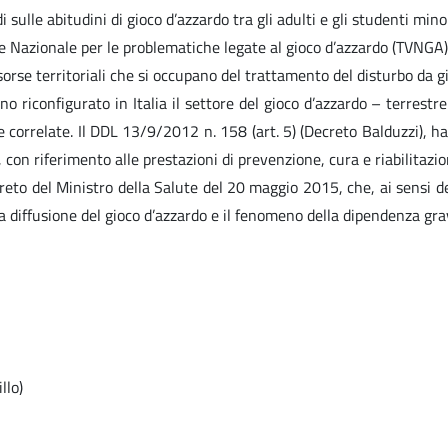
i sulle abitudini di gioco d’azzardo tra gli adulti e gli studenti mino
de Nazionale per le problematiche legate al gioco d’azzardo (TVNGA); 2
 risorse territoriali che si occupano del trattamento del disturbo da
 riconfigurato in Italia il settore del gioco d’azzardo – terrestre 
 correlate. Il DDL 13/9/2012 n. 158 (art. 5) (Decreto Balduzzi), ha 
, con riferimento alle prestazioni di prevenzione, cura e riabilitazi
decreto del Ministro della Salute del 20 maggio 2015, che, ai sensi d
lla diffusione del gioco d’azzardo e il fenomeno della dipendenza gra
llo)