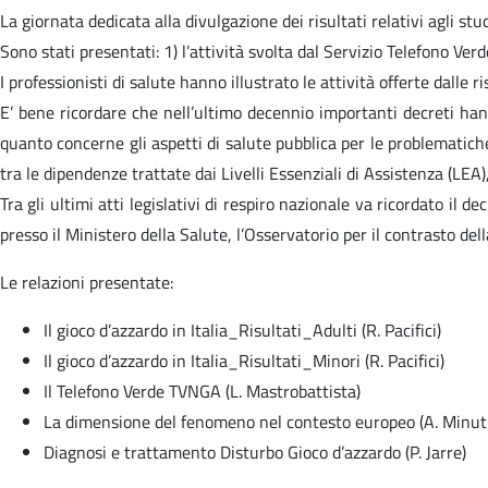
La giornata dedicata alla divulgazione dei risultati relativi agli stud
Sono stati presentati: 1) l’attività svolta dal Servizio Telefono Ver
I professionisti di salute hanno illustrato le attività offerte dalle
E’ bene ricordare che nell’ultimo decennio importanti decreti hanno
quanto concerne gli aspetti di salute pubblica per le problematiche
tra le dipendenze trattate dai Livelli Essenziali di Assistenza (LEA)
Tra gli ultimi atti legislativi di respiro nazionale va ricordato il 
presso il Ministero della Salute, l’Osservatorio per il contrasto de
Le relazioni presentate:
Il gioco d’azzardo in Italia_Risultati_Adulti (R. Pacifici)
Il gioco d’azzardo in Italia_Risultati_Minori (R. Pacifici)
Il Telefono Verde TVNGA (L. Mastrobattista)
La dimensione del fenomeno nel contesto europeo (A. Minuti
Diagnosi e trattamento Disturbo Gioco d’azzardo (P. Jarre)