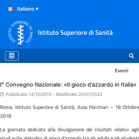
Istituto Superiore di Sanità
Eventi
Eventi
I° Convegno Nazionale: «Il gioco d’azzardo in Italia»
Pubblicato 14/12/2019 -
Modificato 20/01/2023
Roma, Istituto Superiore di Sanità, Aula Pocchiari – 18 Ottobre
2018
La giornata dedicata alla divulgazione dei risultati relativi agli
studi sulle abitudini di gioco d’azzardo tra gli adulti e gli studenti