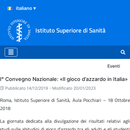
Istituto Superiore di Sanità
Eventi
Eventi
I° Convegno Nazionale: «Il gioco d’azzardo in Italia»
Pubblicato 14/12/2019 -
Modificato 20/01/2023
Roma, Istituto Superiore di Sanità, Aula Pocchiari – 18 Ottobre
2018
La giornata dedicata alla divulgazione dei risultati relativi agli
studi sulle abitudini di gioco d’azzardo tra gli adulti e gli studenti