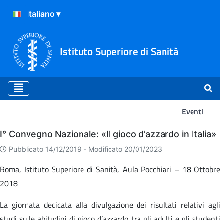
Istituto Superiore di Sanità
Eventi
Eventi
I° Convegno Nazionale: «Il gioco d’azzardo in Italia»
Pubblicato 14/12/2019 -
Modificato 20/01/2023
Roma, Istituto Superiore di Sanità, Aula Pocchiari – 18 Ottobre
2018
La giornata dedicata alla divulgazione dei risultati relativi agli
studi sulle abitudini di gioco d’azzardo tra gli adulti e gli studenti