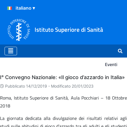
Istituto Superiore di Sanità
Eventi
Eventi
I° Convegno Nazionale: «Il gioco d’azzardo in Italia»
Pubblicato 14/12/2019 -
Modificato 20/01/2023
Roma, Istituto Superiore di Sanità, Aula Pocchiari – 18 Ottobre
2018
La giornata dedicata alla divulgazione dei risultati relativi agli
studi sulle abitudini di gioco d’azzardo tra gli adulti e gli studenti