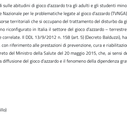
i sulle abitudini di gioco d’azzardo tra gli adulti e gli studenti mino
de Nazionale per le problematiche legate al gioco d’azzardo (TVNGA); 2
 risorse territoriali che si occupano del trattamento del disturbo da
 riconfigurato in Italia il settore del gioco d’azzardo – terrestre 
 correlate. Il DDL 13/9/2012 n. 158 (art. 5) (Decreto Balduzzi), ha 
, con riferimento alle prestazioni di prevenzione, cura e riabilitazi
decreto del Ministro della Salute del 20 maggio 2015, che, ai sensi d
lla diffusione del gioco d’azzardo e il fenomeno della dipendenza gra
llo)