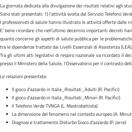
La giornata dedicata alla divulgazione dei risultati relativi agli stud
Sono stati presentati: 1) l’attività svolta dal Servizio Telefono Ver
I professionisti di salute hanno illustrato le attività offerte dalle
E’ bene ricordare che nell’ultimo decennio importanti decreti hanno
quanto concerne gli aspetti di salute pubblica per le problematiche
tra le dipendenze trattate dai Livelli Essenziali di Assistenza (LEA)
Tra gli ultimi atti legislativi di respiro nazionale va ricordato il 
presso il Ministero della Salute, l’Osservatorio per il contrasto de
Le relazioni presentate:
Il gioco d’azzardo in Italia_Risultati_Adulti (R. Pacifici)
Il gioco d’azzardo in Italia_Risultati_Minori (R. Pacifici)
Il Telefono Verde TVNGA (L. Mastrobattista)
La dimensione del fenomeno nel contesto europeo (A. Minuti
Diagnosi e trattamento Disturbo Gioco d’azzardo (P. Jarre)