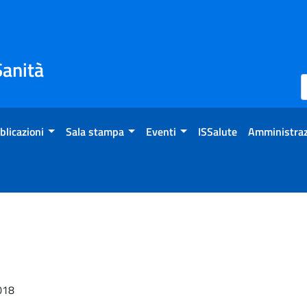
Sanità
blicazioni
Sala stampa
Eventi
ISSalute
Amministraz
2018