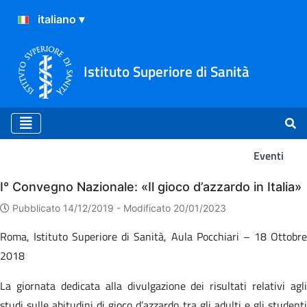
Istituto Superiore di Sanità
Eventi
Eventi
I° Convegno Nazionale: «Il gioco d’azzardo in Italia»
Pubblicato 14/12/2019 -
Modificato 20/01/2023
Roma, Istituto Superiore di Sanità, Aula Pocchiari – 18 Ottobre
2018
La giornata dedicata alla divulgazione dei risultati relativi agli
studi sulle abitudini di gioco d’azzardo tra gli adulti e gli studenti