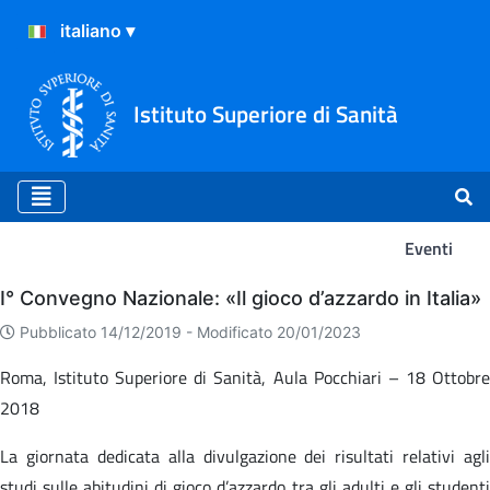
Istituto Superiore di Sanità
Eventi
Eventi
I° Convegno Nazionale: «Il gioco d’azzardo in Italia»
Pubblicato 14/12/2019 -
Modificato 20/01/2023
Roma, Istituto Superiore di Sanità, Aula Pocchiari – 18 Ottobre
2018
La giornata dedicata alla divulgazione dei risultati relativi agli
studi sulle abitudini di gioco d’azzardo tra gli adulti e gli studenti