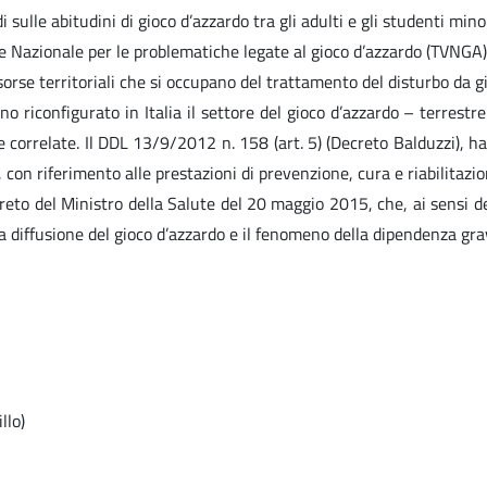
i sulle abitudini di gioco d’azzardo tra gli adulti e gli studenti mino
de Nazionale per le problematiche legate al gioco d’azzardo (TVNGA); 2
 risorse territoriali che si occupano del trattamento del disturbo da
 riconfigurato in Italia il settore del gioco d’azzardo – terrestre 
 correlate. Il DDL 13/9/2012 n. 158 (art. 5) (Decreto Balduzzi), ha 
, con riferimento alle prestazioni di prevenzione, cura e riabilitazi
decreto del Ministro della Salute del 20 maggio 2015, che, ai sensi d
lla diffusione del gioco d’azzardo e il fenomeno della dipendenza gra
llo)