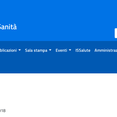
Sanità
blicazioni
Sala stampa
Eventi
ISSalute
Amministraz
2018