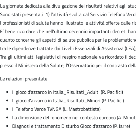
La giornata dedicata alla divulgazione dei risultati relativi agli stud
Sono stati presentati: 1) l’attività svolta dal Servizio Telefono Ver
I professionisti di salute hanno illustrato le attività offerte dalle
E’ bene ricordare che nell’ultimo decennio importanti decreti hanno
quanto concerne gli aspetti di salute pubblica per le problematiche
tra le dipendenze trattate dai Livelli Essenziali di Assistenza (LEA)
Tra gli ultimi atti legislativi di respiro nazionale va ricordato il 
presso il Ministero della Salute, l’Osservatorio per il contrasto de
Le relazioni presentate:
Il gioco d’azzardo in Italia_Risultati_Adulti (R. Pacifici)
Il gioco d’azzardo in Italia_Risultati_Minori (R. Pacifici)
Il Telefono Verde TVNGA (L. Mastrobattista)
La dimensione del fenomeno nel contesto europeo (A. Minuti
Diagnosi e trattamento Disturbo Gioco d’azzardo (P. Jarre)