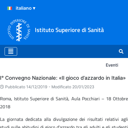
Istituto Superiore di Sanità
Eventi
Eventi
I° Convegno Nazionale: «Il gioco d’azzardo in Italia»
Pubblicato 14/12/2019 -
Modificato 20/01/2023
Roma, Istituto Superiore di Sanità, Aula Pocchiari – 18 Ottobre
2018
La giornata dedicata alla divulgazione dei risultati relativi agli
studi sulle abitudini di gioco d’azzardo tra gli adulti e gli studenti