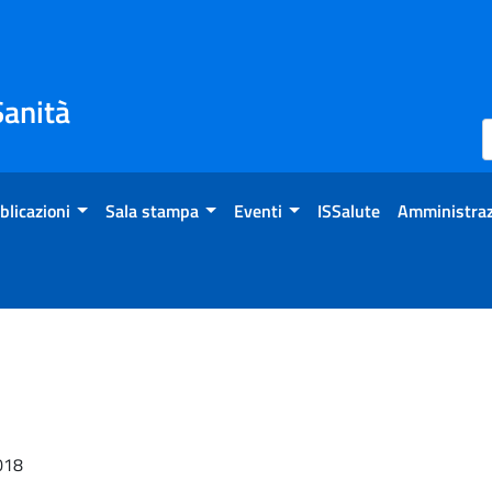
Sanità
blicazioni
Sala stampa
Eventi
ISSalute
Amministraz
2018