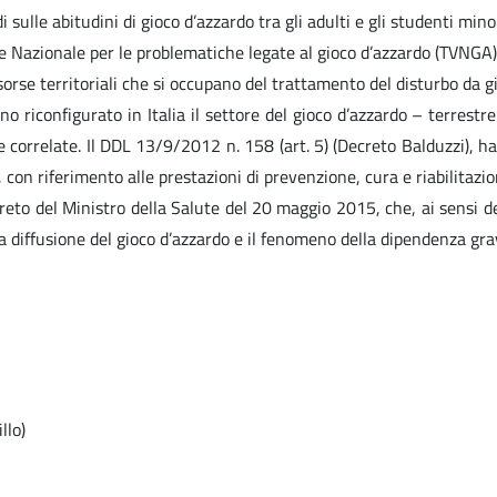
i sulle abitudini di gioco d’azzardo tra gli adulti e gli studenti mino
de Nazionale per le problematiche legate al gioco d’azzardo (TVNGA); 2
 risorse territoriali che si occupano del trattamento del disturbo da
 riconfigurato in Italia il settore del gioco d’azzardo – terrestre 
 correlate. Il DDL 13/9/2012 n. 158 (art. 5) (Decreto Balduzzi), ha 
, con riferimento alle prestazioni di prevenzione, cura e riabilitazi
decreto del Ministro della Salute del 20 maggio 2015, che, ai sensi d
lla diffusione del gioco d’azzardo e il fenomeno della dipendenza gra
llo)