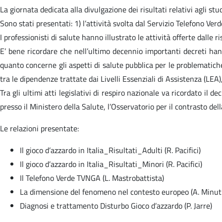
La giornata dedicata alla divulgazione dei risultati relativi agli stud
Sono stati presentati: 1) l’attività svolta dal Servizio Telefono Ver
I professionisti di salute hanno illustrato le attività offerte dalle
E’ bene ricordare che nell’ultimo decennio importanti decreti hanno
quanto concerne gli aspetti di salute pubblica per le problematiche
tra le dipendenze trattate dai Livelli Essenziali di Assistenza (LEA)
Tra gli ultimi atti legislativi di respiro nazionale va ricordato il 
presso il Ministero della Salute, l’Osservatorio per il contrasto de
Le relazioni presentate:
Il gioco d’azzardo in Italia_Risultati_Adulti (R. Pacifici)
Il gioco d’azzardo in Italia_Risultati_Minori (R. Pacifici)
Il Telefono Verde TVNGA (L. Mastrobattista)
La dimensione del fenomeno nel contesto europeo (A. Minuti
Diagnosi e trattamento Disturbo Gioco d’azzardo (P. Jarre)