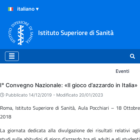
Istituto Superiore di Sanità
Eventi
Eventi
I° Convegno Nazionale: «Il gioco d’azzardo in Italia»
Pubblicato 14/12/2019 -
Modificato 20/01/2023
Roma, Istituto Superiore di Sanità, Aula Pocchiari – 18 Ottobre
2018
La giornata dedicata alla divulgazione dei risultati relativi agli
studi sulle abitudini di gioco d’azzardo tra gli adulti e gli studenti