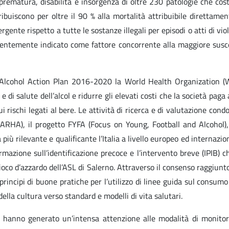
ematura, disabilità e insorgenza di oltre 230 patologie che costan
ibuiscono per oltre il 90 % alla mortalità attribuibile direttamen
gente rispetto a tutte le sostanze illegali per episodi o atti di vio
ecentemente indicato come fattore concorrente alla maggiore suscet
 Alcohol Action Plan 2016-2020 la World Health Organization (W
e di salute dell’alcol e ridurre gli elevati costi che la società paga
rischi legati al bere. Le attività di ricerca e di valutazione condot
(RARHA), il progetto FYFA (Focus on Young, Football and Alcohol)
 più rilevante e qualificante l’Italia a livello europeo ed interna
ormazione sull’identificazione precoce e l’intervento breve (IPIB)
ioco d’azzardo dell’ASL di Salerno. Attraverso il consenso raggiunto
principi di buone pratiche per l’utilizzo di linee guida sul consumo
ella cultura verso standard e modelli di vita salutari.
ute hanno generato un’intensa attenzione alle modalità di monito