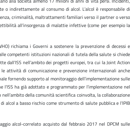
o alla società almeno 17 milioni di anni di vita persi. Incidenti,
te o indirettamente al consumo di alcol. L’alcol è responsabile di
lenza, criminalità, maltrattamenti familiari verso il partner o verso
tibilità all’insorgenza di malattie infettive (come per esempio la
HO) richiama i Governi a sostenere la prevenzione di decessi e
 alle competenti istituzioni nazionali di tutela della salute si chiede
te dall’ISS nell’ambito dei progetti europei, tra cui la Joint Action
, le attività di comunicazione e prevenzione internazionali anche
zionale fornendo supporto al monitoraggio dell’implementazione sulle
 che l’ISS ha già adottato e programmato per l’implementazione nel
 nell’ambito della comunità scientifica coinvolta, la collaborazione
 di alcol a basso rischio come strumento di salute pubblica e l’IPIB
raggio alcol-correlato acquisto dal febbraio 2017 nel DPCM sulle