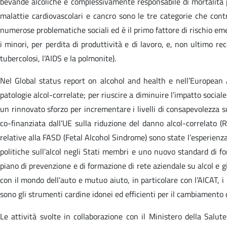
bevande alcoliche è complessivamente responsabile di mortalità pr
malattie cardiovascolari e cancro sono le tre categorie che contr
numerose problematiche sociali ed è il primo fattore di rischio emer
i minori, per perdita di produttività e di lavoro, e, non ultimo r
tubercolosi, l’AIDS e la polmonite).
Nel Global status report on alcohol and health e nell’European
patologie alcol-correlate; per riuscire a diminuire l’impatto sociale 
un rinnovato sforzo per incrementare i livelli di consapevolezza sui 
co-finanziata dall’UE sulla riduzione del danno alcol-correlato 
relative alla FASD (Fetal Alcohol Sindrome) sono state l’esperienza
politiche sull’alcol negli Stati membri e uno nuovo standard di f
piano di prevenzione e di formazione di rete aziendale su alcol e g
con il mondo dell’auto e mutuo aiuto, in particolare con l’AICAT, i 
sono gli strumenti cardine idonei ed efficienti per il cambiamento d
Le attività svolte in collaborazione con il Ministero della Sal