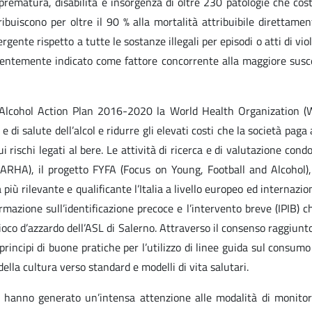
ematura, disabilità e insorgenza di oltre 230 patologie che costan
ibuiscono per oltre il 90 % alla mortalità attribuibile direttamen
gente rispetto a tutte le sostanze illegali per episodi o atti di vio
ecentemente indicato come fattore concorrente alla maggiore suscet
 Alcohol Action Plan 2016-2020 la World Health Organization (W
e di salute dell’alcol e ridurre gli elevati costi che la società paga
rischi legati al bere. Le attività di ricerca e di valutazione condot
(RARHA), il progetto FYFA (Focus on Young, Football and Alcohol)
 più rilevante e qualificante l’Italia a livello europeo ed interna
ormazione sull’identificazione precoce e l’intervento breve (IPIB)
ioco d’azzardo dell’ASL di Salerno. Attraverso il consenso raggiunto
principi di buone pratiche per l’utilizzo di linee guida sul consumo
ella cultura verso standard e modelli di vita salutari.
ute hanno generato un’intensa attenzione alle modalità di monito