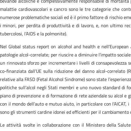
bevande alcoliche è complessivamente responsabile di mortalità pr
malattie cardiovascolari e cancro sono le tre categorie che contr
numerose problematiche sociali ed è il primo fattore di rischio emer
i minori, per perdita di produttività e di lavoro, e, non ultimo r
tubercolosi, l’AIDS e la polmonite).
Nel Global status report on alcohol and health e nell’European
patologie alcol-correlate; per riuscire a diminuire l’impatto sociale 
un rinnovato sforzo per incrementare i livelli di consapevolezza sui 
co-finanziata dall’UE sulla riduzione del danno alcol-correlato 
relative alla FASD (Fetal Alcohol Sindrome) sono state l’esperienza
politiche sull’alcol negli Stati membri e uno nuovo standard di f
piano di prevenzione e di formazione di rete aziendale su alcol e g
con il mondo dell’auto e mutuo aiuto, in particolare con l’AICAT, i 
sono gli strumenti cardine idonei ed efficienti per il cambiamento d
Le attività svolte in collaborazione con il Ministero della Sal