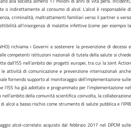
o alla società almeno 17 milioni di anni di vita persi. Incidenti,
te o indirettamente al consumo di alcol. L’alcol è responsabile di
lenza, criminalità, maltrattamenti familiari verso il partner o verso
tibilità all’insorgenza di malattie infettive (come per esempio la
HO) richiama i Governi a sostenere la prevenzione di decessi e
 alle competenti istituzioni nazionali di tutela della salute si chiede
te dall’ISS nell’ambito dei progetti europei, tra cui la Joint Action
, le attività di comunicazione e prevenzione internazionali anche
zionale fornendo supporto al monitoraggio dell’implementazione sulle
 che l’ISS ha già adottato e programmato per l’implementazione nel
 nell’ambito della comunità scientifica coinvolta, la collaborazione
 di alcol a basso rischio come strumento di salute pubblica e l’IPIB
raggio alcol-correlato acquisto dal febbraio 2017 nel DPCM sulle