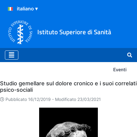
Istituto Superiore di Sanità
Eventi
Eventi
Studio gemellare sul dolore cronico e i suoi correlati
psico-sociali
Pubblicato 16/12/2019 -
Modificato 23/03/2021