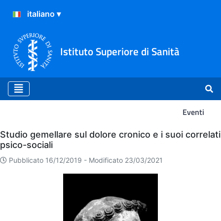
Istituto Superiore di Sanità
Eventi
Eventi
Studio gemellare sul dolore cronico e i suoi correlati
psico-sociali
Pubblicato 16/12/2019 -
Modificato 23/03/2021