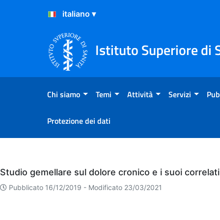
Salta al Contenuto
Salta al Footer
Istituto Superiore di 
Chi siamo
Temi
Attività
Servizi
Pub
Protezione dei dati
Eventi
Studio gemellare sul dolore cronico e i suoi correlati
Pubblicato 16/12/2019 -
Modificato 23/03/2021