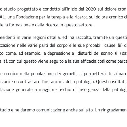
o studio progettato e condotto all’inizio del 2020 sul dolore croni
AL, una Fondazione per la terapia e la ricerca sul dolore cronico ch
 della formazione e della ricerca in questo settore.
sidenti in varie regioni d’Italia, ed ha raccolto, tramite un quest
zzazione nelle varie parti del corpo e le sue probabili cause; (ii) d
, come, ad esempio, la depressione e i disturbi del sonno; (iii) da
lità con cui questo viene seguito e la sua efficacia così come perce
e cronico nella popolazione dei gemelli, ci permetterà di stimare,
avorire o contrastare l’instaurarsi della patologia. Questi risultati
olazione generale a maggiore rischio di insorgenza della patologi
 studio e ne daremo comunicazione anche sul sito. Un ringraziamento