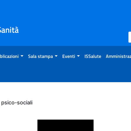
Sanità
blicazioni
Sala stampa
Eventi
ISSalute
Amministraz
 psico-sociali